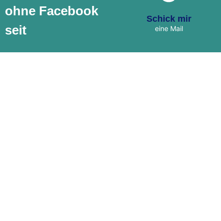
an
ohne Facebook
ute@utegiesen.de
Schick mir
seit
eine Mail