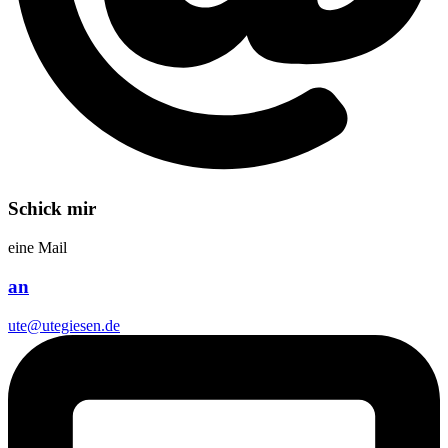
Schick mir
eine Mail
an
ute@utegiesen.de